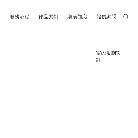
類
服務流程
作品案例
裝潢知識
報價詢問
室內規劃設
計